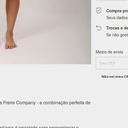
Compra pr
Seus dados 
Trocas e d
Se não gost
Meios de envio
Entregas para o CEP
Não sei meu C
 Freire Company - a combinação perfeita de
 pijama é projetado para proporcionar o