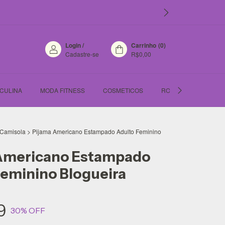
Login
/
Carrinho
(
0
)
Cadastre-se
R$0,00
CULINA
MODA FITNESS
COSMETICOS
ROUPA FEMININA
& Camisola
>
Pijama Americano Estampado Adulto Feminino
Americano Estampado
Feminino Blogueira
9
30
% OFF