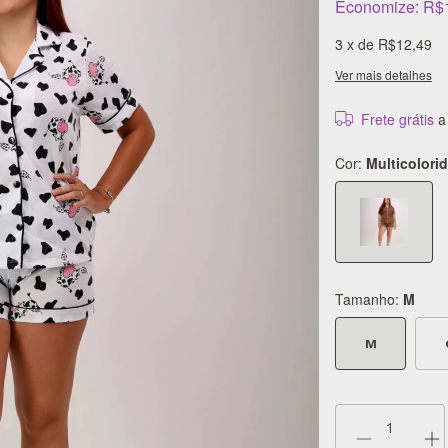
Economize:
R$
3
x de
R$12,49
Ver mais detalhes
Frete grátis
a
Cor:
Multicolori
Tamanho:
M
M