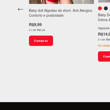
Baby doll Algodao de short. Anti Alergico.
Baby Do
Conforto e praticidade
Íntima 
R$9,99
R$29,99
2
x
de
R$5,26
R$14,
3
x
de
R$5
Comprar
Só rest
ação de
Com