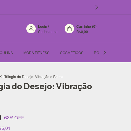
Login
/
Carrinho
(
0
)
Cadastre-se
R$0,00
CULINA
MODA FITNESS
COSMETICOS
ROUPA FEMININA
Kit Trilogia do Desejo: Vibração e Brilho
ogia do Desejo: Vibração
9
63
% OFF
25,01