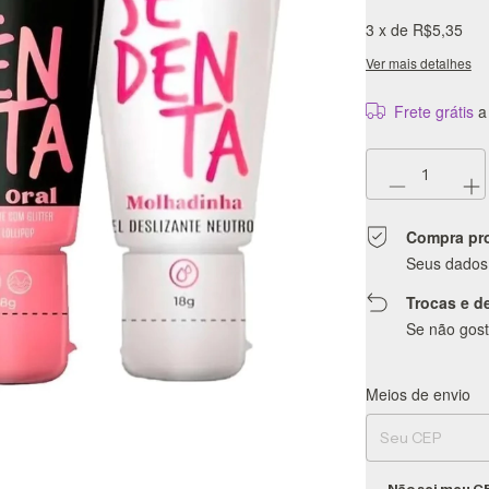
3
x de
R$5,35
Ver mais detalhes
Frete grátis
a
Compra pr
Seus dados 
Trocas e d
Se não gost
Meios de envio
Entregas para o CEP
Não sei meu C