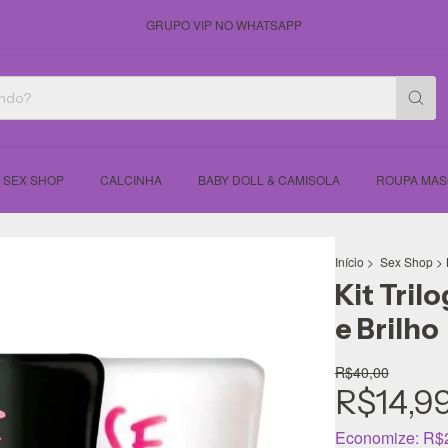
GRUPO VIP NO WHATSAPP
SEX SHOP
CALCINHA
BABY DOLL & CAMISOLA
ROUPA MAS
Início
>
‎ Sex Shop
>
Kit Tril
e Brilho
R$40,00
R$14,9
Economize:
R$