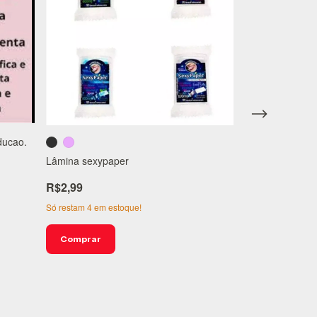
ducao.
K-MED GEL LU
Lâmina sexypaper
R$15,99
R$2,99
3
x
de
R$5,71
Só restam
2
em es
Só restam
4
em estoque!
Comprar