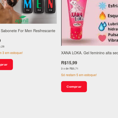
 Sabonete For Men Resfrescante
9
,26
XANA LOKA. Gel feminino alta se
am
3
em estoque!
R$15,99
3
x
de
R$5,71
Só restam
5
em estoque!