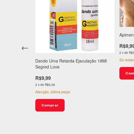
Apimen
Japones. 4G. (
R$9,9
2
x
de
R$5
Só rest
Dando Uma Retarda Ejaculação 18Ml
Segred Love
R$9,99
2
x
de
R$5,26
Atenção, última peça!