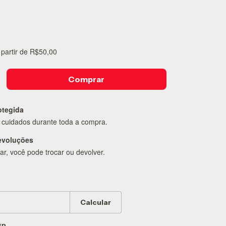
 partir de
R$50,00
otegida
cuidados durante toda a compra.
evoluções
ar, você pode trocar ou devolver.
:
Alterar CEP
Calcular
EP