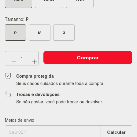
Tamanho:
P
P
M
G
Compra protegida
Seus dados cuidados durante toda a compra.
Trocas e devoluções
Se não gostar, você pode trocar ou devolver.
Meios de envio
Entregas para o CEP:
Alterar CEP
Calcular