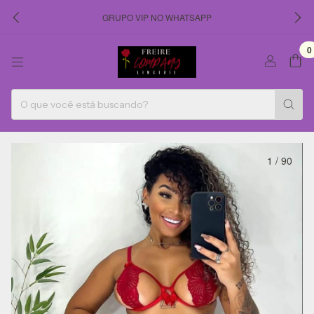
GRUPO VIP NO WHATSAPP
0
1
/
90