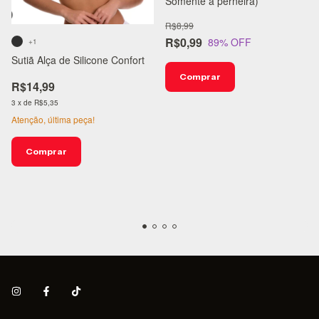
Somente a perneira)
R$8,99
R$0,99
89
% OFF
+1
Sutiã Alça de Silicone Confort
Comprar
R$14,99
3
x
de
R$5,35
Atenção, última peça!
Comprar