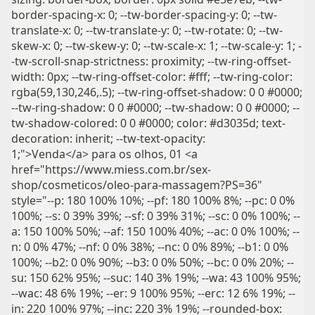
border-spacing-x: 0; --tw-border-spacing-y: 0; --tw-
translate-x: 0; --tw-translate-y: 0; --tw-rotate: 0; --tw-
skew-x: 0; --tw-skew-y: 0; --tw-scale-x: 1; --tw-scale-y: 1; -
-tw-scroll-snap-strictness: proximity; --tw-ring-offset-
width: 0px; --tw-ring-offset-color: #fff; --tw-ring-color:
rgba(59,130,246,.5); --tw-ring-offset-shadow: 0 0 #0000;
--tw-ring-shadow: 0 0 #0000; --tw-shadow: 0 0 #0000; --
tw-shadow-colored: 0 0 #0000; color: #d3035d; text-
decoration: inherit; --tw-text-opacity:
1;">Venda</a> para os olhos, 01 <a
href="https://www.miess.com.br/sex-
shop/cosmeticos/oleo-para-massagem?PS=36"
style="--p: 180 100% 10%; --pf: 180 100% 8%; --pc: 0 0%
100%; --s: 0 39% 39%; --sf: 0 39% 31%; --sc: 0 0% 100%; --
a: 150 100% 50%; --af: 150 100% 40%; --ac: 0 0% 100%; --
n: 0 0% 47%; --nf: 0 0% 38%; --nc: 0 0% 89%; --b1: 0 0%
100%; --b2: 0 0% 90%; --b3: 0 0% 50%; --bc: 0 0% 20%; --
su: 150 62% 95%; --suc: 140 3% 19%; --wa: 43 100% 95%;
--wac: 48 6% 19%; --er: 9 100% 95%; --erc: 12 6% 19%; --
in: 220 100% 97%; --inc: 220 3% 19%; --rounded-box: