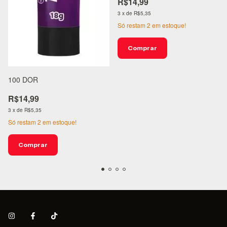
R$14,99
3
x
de
R$5,35
Só restam
2
em estoque!
100 DOR
R$14,99
3
x
de
R$5,35
Só restam
2
em estoque!