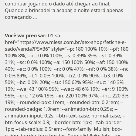
continuar jogando o dado até chegar ao final.
Quando a brincadeira acabar, a noite estará apenas
começando …
Você vai precisar:
01 <a
href="https://www.miess.com.br/sex-shop/fetiche-e-
sado/venda?PS=36" style="--p: 180 100% 10%; --pf: 180
100% 8%; --pc: 0 0% 100%; --s: 0 39% 39%; --sf: 0 39%
31%; --sc: 0 0% 100%; --a: 150 100% 50%; --af: 150 100%
40%; --ac: 0 0% 100%; --n: 0 0% 47%; --nf: 0 0% 38%; --nc:
0 0% 89%; --b1: 0 0% 100%; --b2: 0 0% 90%; --b3: 0 0%
50%; --bc: 0 0% 20%; --su: 150 62% 95%; --suc: 140 3%
19%; --wa: 43 100% 95%; --wac: 48 6% 19%; --er: 9 100%
95%; --erc: 12 6% 19%; --in: 220 100% 97%; --inc: 220 3%
19%; --rounded-box: 1rem; --rounded-btn: 0.2rem; --
rounded-badge: 1.9rem; --animation-btn: 0.25s; --
animation-input: 0.2s; --btn-text-case: normal-case; --
btn-focus-scale: 0.9; --border-btn: 1px; --tab-border:
1px; --tab-radius: 0.5rem; --font-family: Mulish; box-
sizing: border-box; border: 0px solid #e5e7eb; --tw-