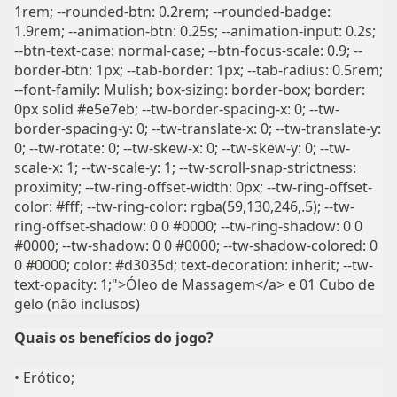
1rem; --rounded-btn: 0.2rem; --rounded-badge:
1.9rem; --animation-btn: 0.25s; --animation-input: 0.2s;
--btn-text-case: normal-case; --btn-focus-scale: 0.9; --
border-btn: 1px; --tab-border: 1px; --tab-radius: 0.5rem;
--font-family: Mulish; box-sizing: border-box; border:
0px solid #e5e7eb; --tw-border-spacing-x: 0; --tw-
border-spacing-y: 0; --tw-translate-x: 0; --tw-translate-y:
0; --tw-rotate: 0; --tw-skew-x: 0; --tw-skew-y: 0; --tw-
scale-x: 1; --tw-scale-y: 1; --tw-scroll-snap-strictness:
proximity; --tw-ring-offset-width: 0px; --tw-ring-offset-
color: #fff; --tw-ring-color: rgba(59,130,246,.5); --tw-
ring-offset-shadow: 0 0 #0000; --tw-ring-shadow: 0 0
#0000; --tw-shadow: 0 0 #0000; --tw-shadow-colored: 0
0 #0000; color: #d3035d; text-decoration: inherit; --tw-
text-opacity: 1;">Óleo de Massagem</a> e 01 Cubo de
gelo (não inclusos)
Quais os benefícios do jogo?
• Erótico;