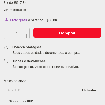
3
x de
R$17,84
Ver mais detalhes
Frete grátis
a partir de
R$50,00
Compra protegida
Seus dados cuidados durante toda a compra.
Trocas e devoluções
Se não gostar, você pode trocar ou devolver.
Meios de envio
Entregas para o CEP:
Alterar CEP
Calcular
Não sei meu CEP