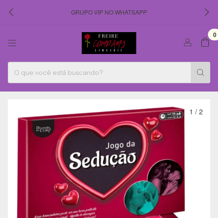
GRUPO VIP NO WHATSAPP
0
1
/
2